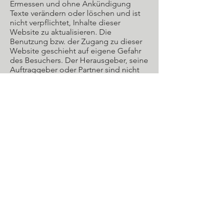
Ermessen und ohne Ankündigung
Texte verändern oder löschen und ist
nicht verpflichtet, Inhalte dieser
Website zu aktualisieren. Die
Benutzung bzw. der Zugang zu dieser
Website geschieht auf eigene Gefahr
des Besuchers. Der Herausgeber, seine
Auftraggeber oder Partner sind nicht
verantwortlich für Schäden, wie direkte,
indirekte, zufällige, vorab konkret zu
bestimmende oder Folgeschäden, die
angeblich durch den Besuch dieser
Website entstanden sind und
übernehmen hierfür folglich keine
Haftung.
Der Herausgeber übernimmt ebenfalls
keine Verantwortung und Haftung für
die Inhalte und die Verfügbarkeit von
Webseiten Dritter, die über externe
Links dieser Webseite erreichbar sind.
Für den Inhalt der verlinkten Seiten
sind ausschliesslich deren Betreiber
verantwortlich. Der Herausgeber
distanziert sich damit ausdrücklich von